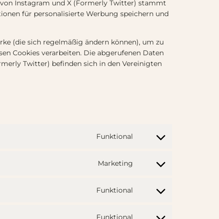
er von Instagram und X (Formerly Twitter) stammt
tionen für personalisierte Werbung speichern und
erke (die sich regelmäßig ändern können), um zu
iesen Cookies verarbeiten. Die abgerufenen Daten
erly Twitter) befinden sich in den Vereinigten
Funktional
C
o
n
Marketing
C
s
o
e
n
Funktional
n
C
s
t
o
e
t
n
Funktional