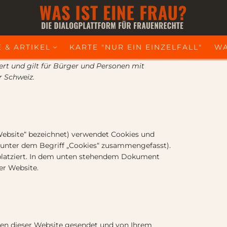
 & ARTIKEL
KARTE "NUR EIN EINZELFALL"
WA
iert und gilt für Bürger und Personen mit
 Schweiz.
Website“ bezeichnet) verwendet Cookies und
e unter dem Begriff „Cookies“ zusammengefasst).
platziert. In dem unten stehendem Dokument
er Website.
iten dieser Website gesendet und von Ihrem