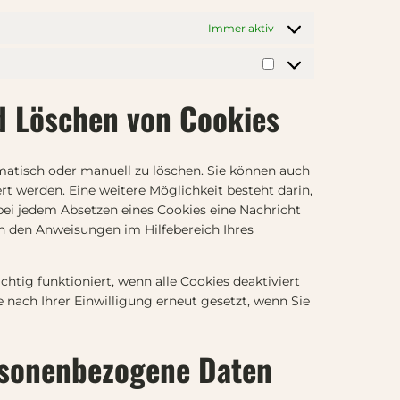
n
h
i
t
t
o
z
e
c
Immer aktiv
s
a
p
m
e
l
e
e
v
M
k
n
s
e
a
-
s
nd Löschen von Cookies
-
r
r
s
t
s
s
k
p
r
e
c
e
a
e
c
h
atisch oder manuell zu löschen. Sie können auch
t
m
e
u
i
rt werden. Eine weitere Möglichkeit besteht darin,
i
-
t
r
e
 bei jedem Absetzen eines Cookies eine Nachricht
n
p
m
i
d
in den Anweisungen im Hilfebereich Ihres
g
r
a
t
e
o
p
y
n
t
s
htig funktioniert, wenn alle Cookies deaktiviert
e
e
 nach Ihrer Einwilligung erneut gesetzt, wenn Sie
s
c
t
ersonenbezogene Daten