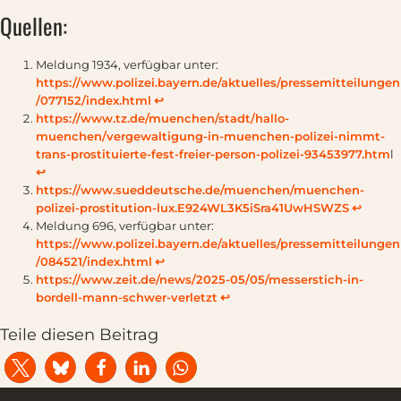
Quellen:
Meldung 1934, verfügbar unter:
https://www.polizei.bayern.de/aktuelles/pressemitteilungen
/077152/index.html
↩︎
https://www.tz.de/muenchen/stadt/hallo-
muenchen/vergewaltigung-in-muenchen-polizei-nimmt-
trans-prostituierte-fest-freier-person-polizei-93453977.htm
l
↩︎
https://www.sueddeutsche.de/muenchen/muenchen-
polizei-prostitution-lux.E924WL3K5iSra41UwHSWZS
↩︎
Meldung 696, verfügbar unter:
https://www.polizei.bayern.de/aktuelles/pressemitteilungen
/084521/index.html
↩︎
https://www.zeit.de/news/2025-05/05/messerstich-in-
bordell-mann-schwer-verletzt
↩︎
Teile diesen Beitrag