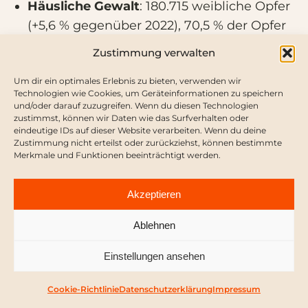
Häusliche Gewalt
: 180.715 weibliche Opfer
(+5,6 % gegenüber 2022), 70,5 % der Opfer
waren Frauen.
Zustimmung verwalten
Sexualstraftaten
: 52.330 weibliche Opfer
Um dir ein optimales Erlebnis zu bieten, verwenden wir
(+6,2 %), über die Hälfte unter 18 Jahre.
Technologien wie Cookies, um Geräteinformationen zu speichern
Digitale Gewalt
: 17.193 weibliche Opfer (+25
und/oder darauf zuzugreifen. Wenn du diesen Technologien
zustimmst, können wir Daten wie das Surfverhalten oder
%).
eindeutige IDs auf dieser Website verarbeiten. Wenn du deine
Politisch motivierte frauenfeindliche
Zustimmung nicht erteilst oder zurückziehst, können bestimmte
Merkmale und Funktionen beeinträchtigt werden.
Straftaten
: 322 Fälle (+56,3 %), darunter
Beleidigung, Volksverhetzung und
Akzeptieren
Körperverletzung.
Ablehnen
Diese Zahlen unterstreichen, dass Frauen
aufgrund ihres Geschlechts misshandelt,
Einstellungen ansehen
geschlagen und ermordet werden, und betonen
die Notwendigkeit geschlechtsspezifischer
Cookie-Richtlinie
Datenschutzerklärung
Impressum
Schutzmechanismen.