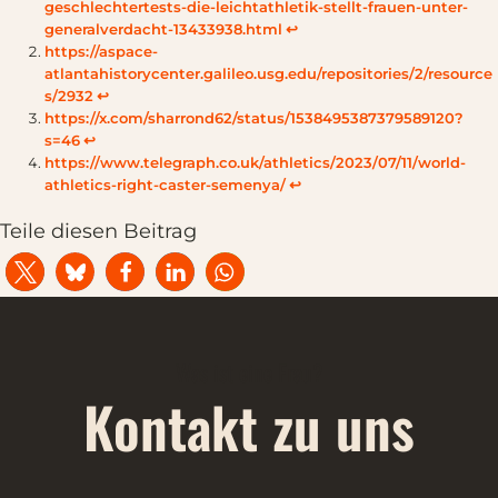
geschlechtertests-die-leichtathletik-stellt-frauen-unter-
generalverdacht-13433938.html
↩︎
https://aspace-
atlantahistorycenter.galileo.usg.edu/repositories/2/resource
s/2932
↩︎
https://x.com/sharrond62/status/1538495387379589120?
s=46
↩︎
https://www.telegraph.co.uk/athletics/2023/07/11/world-
athletics-right-caster-semenya/
↩︎
Teile diesen Beitrag
Was ist eine Frau?
Kontakt zu uns