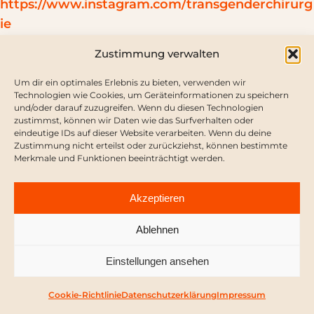
https://www.instagram.com/transgenderchirurg
ie
Zustimmung verwalten
Die Klinik zeigt offen und glorifizierend schwere,
genitalverstümmelnde Eingriffe an jungen
Um dir ein optimales Erlebnis zu bieten, verwenden wir
Frauen auf einer für Mädchen zugänglichen
Technologien wie Cookies, um Geräteinformationen zu speichern
und/oder darauf zuzugreifen. Wenn du diesen Technologien
Plattform.
zustimmst, können wir Daten wie das Surfverhalten oder
eindeutige IDs auf dieser Website verarbeiten. Wenn du deine
Das Reel einer Penoid-OP, die mit „Born this
Zustimmung nicht erteilst oder zurückziehst, können bestimmte
Merkmale und Funktionen beeinträchtigt werden.
way“ unterlegt ist
https://www.instagram.com/reel/DHl5umTs5LV/
Akzeptieren
?igsh=YmZzbGRsYjBvc29l
Ablehnen
Einstellungen ansehen
Dr. med. Michael Krüger, Klinik
Cookie-Richtlinie
Datenschutzerklärung
Impressum
Schöneberg Berlin