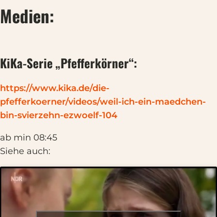
Medien:
KiKa-Serie „Pfefferkörner“:
https://www.kika.de/die-
pfefferkoerner/videos/weil-ich-ein-maedchen-
bin-svierzehn-ezwoelf-104
ab min 08:45
Siehe auch: