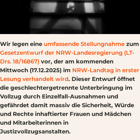
Wir legen eine
umfassende Stellungnahme
zum
Gesetzentwurf der NRW-Landesregierung (LT-
Drs. 18/16867)
vor, der am kommenden
Mittwoch (17.12.2025) im
NRW-Landtag in erster
Lesung verhandelt wird
. Dieser Entwurf öffnet
die geschlechtergetrennte Unterbringung im
Vollzug durch Einzelfall-Ausnahmen und
gefährdet damit massiv die Sicherheit, Würde
und Rechte inhaftierter Frauen und Mädchen
und Mitarbeiterinnen in
Justizvollzugsanstalten.