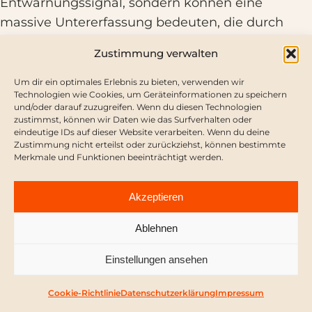
Entwarnungssignal, sondern können eine
massive Untererfassung bedeuten, die durch
fehlende anonyme Meldesysteme und
Zustimmung verwalten
Dokumentationspflichten verstärkt wird. Der
Entwurf adressiert dies nicht ausreichend und
Um dir ein optimales Erlebnis zu bieten, verwenden wir
Technologien wie Cookies, um Geräteinformationen zu speichern
riskiert damit, dass reale Risiken bagatellisiert
und/oder darauf zuzugreifen. Wenn du diesen Technologien
werden.
zustimmst, können wir Daten wie das Surfverhalten oder
eindeutige IDs auf dieser Website verarbeiten. Wenn du deine
Zustimmung nicht erteilst oder zurückziehst, können bestimmte
Merkmale und Funktionen beeinträchtigt werden.
7) Frauenhaft als Schutzarchitektur:
Akzeptieren
Retraumatisierung verhindern
Ablehnen
Frauen in Haft sind überproportional durch
Einstellungen ansehen
männliche Gewalt, sexualisierte Übergriffe und
Missbrauch in ihrer Vergangenheit vorbelastet
–
Cookie-Richtlinie
Datenschutzerklärung
Impressum
Schätzungen gehen von bis zu 80–92 %