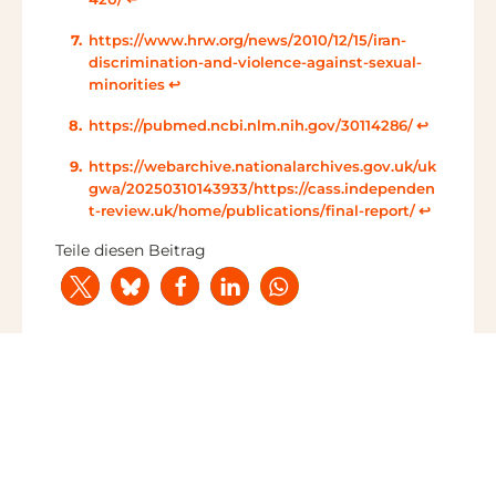
https://www.hrw.org/news/2010/12/15/iran-
discrimination-and-violence-against-sexual-
minorities
↩︎
https://pubmed.ncbi.nlm.nih.gov/30114286/
↩︎
https://webarchive.nationalarchives.gov.uk/uk
gwa/20250310143933/https://cass.independen
t-review.uk/home/publications/final-report/
↩︎
Teile diesen Beitrag