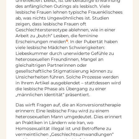
unreflektiert bleibt, ist die beiläufige Erwähnung
des anfänglichen Outings als lesbisch. Viele
lesbische Frauen lehnen typische Frauenklischees
ab, was nichts Ungewöhnliches ist. Studien
zeigen, dass lesbische Frauen oft
Geschlechterstereotype ablehnen, wie in einer
Arbeit zu „butch“ Lesben, die feminine
4
Erscheinungen meiden
. In der Pubertät haben
viele lesbische Mädchen Schwierigkeiten:
Liebeskummer durch unerwiderte Gefühle zu
heterosexuellen Freundinnen, Mangel an
gleichaltrigen Partnerinnen oder
gesellschaftliche Stigmatisierung können zu
Unsicherheiten führen. Solche Prozesse werden
in Ihrem Artikel ausgeblendet – stattdessen wird
die lesbische Phase als Übergang zu einer
„männlichen Identität“ präsentiert.
Das wirft Fragen auf, die an Konversionstherapie
erinnern: Eine lesbische Frau wird zu einem
heterosexuellen Mann umgedeutet. Dies erinnert
an Praktiken in Ländern wie Iran, wo
Homosexualität illegal ist und Betroffene zu
vermeintlichen „Geschlechtsumwandlungen“