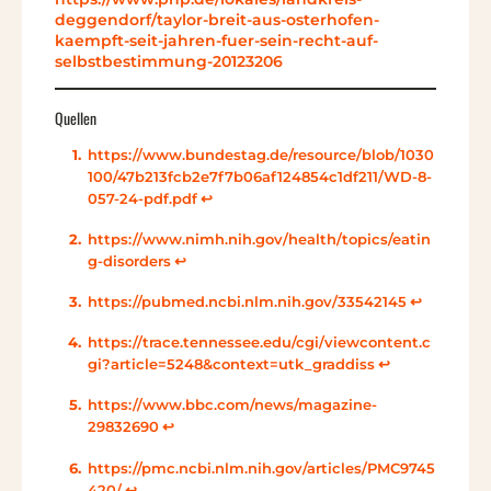
deggendorf/taylor-breit-aus-osterhofen-
kaempft-seit-jahren-fuer-sein-recht-auf-
selbstbestimmung-20123206
Quellen
https://www.bundestag.de/resource/blob/1030
100/47b213fcb2e7f7b06af124854c1df211/WD-8-
057-24-pdf.pdf
↩︎
https://www.nimh.nih.gov/health/topics/eatin
g-disorders
↩︎
https://pubmed.ncbi.nlm.nih.gov/33542145
↩︎
https://trace.tennessee.edu/cgi/viewcontent.c
gi?article=5248&context=utk_graddiss
↩︎
https://www.bbc.com/news/magazine-
29832690
↩︎
https://pmc.ncbi.nlm.nih.gov/articles/PMC9745
420/
↩︎