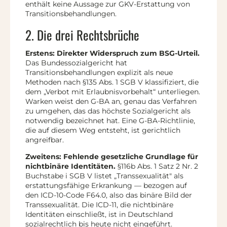
enthält keine Aussage zur GKV-Erstattung von
Transitionsbehandlungen.
2. Die drei Rechtsbrüche
Erstens: Direkter Widerspruch zum BSG-Urteil.
Das Bundessozialgericht hat
Transitionsbehandlungen explizit als neue
Methoden nach §135 Abs. 1 SGB V klassifiziert, die
dem „Verbot mit Erlaubnisvorbehalt“ unterliegen.
Warken weist den G-BA an, genau das Verfahren
zu umgehen, das das höchste Sozialgericht als
notwendig bezeichnet hat. Eine G-BA-Richtlinie,
die auf diesem Weg entsteht, ist gerichtlich
angreifbar.
Zweitens: Fehlende gesetzliche Grundlage für
nichtbinäre Identitäten.
§116b Abs. 1 Satz 2 Nr. 2
Buchstabe i SGB V listet „Transsexualität" als
erstattungsfähige Erkrankung — bezogen auf
den ICD-10-Code F64.0, also das binäre Bild der
Transsexualität. Die ICD-11, die nichtbinäre
Identitäten einschließt, ist in Deutschland
sozialrechtlich bis heute nicht eingeführt.