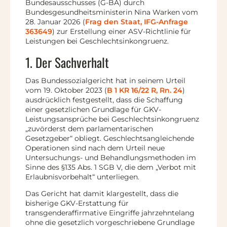
Bundesausschusses (G-BA) durch
Bundesgesundheitsministerin Nina Warken vom
28. Januar 2026 (
Frag den Staat, IFG-Anfrage
363649
) zur Erstellung einer ASV-Richtlinie für
Leistungen bei Geschlechtsinkongruenz.
1. Der Sachverhalt
Das Bundessozialgericht hat in seinem Urteil
vom 19. Oktober 2023 (
B 1 KR 16/22 R, Rn. 24
)
ausdrücklich festgestellt, dass die Schaffung
einer gesetzlichen Grundlage für GKV-
Leistungsansprüche bei Geschlechtsinkongruenz
„zuvörderst dem parlamentarischen
Gesetzgeber“ obliegt. Geschlechtsangleichende
Operationen sind nach dem Urteil neue
Untersuchungs- und Behandlungsmethoden im
Sinne des §135 Abs. 1 SGB V, die dem „Verbot mit
Erlaubnisvorbehalt“ unterliegen.
Das Gericht hat damit klargestellt, dass die
bisherige GKV-Erstattung für
transgenderaffirmative Eingriffe jahrzehntelang
ohne die gesetzlich vorgeschriebene Grundlage