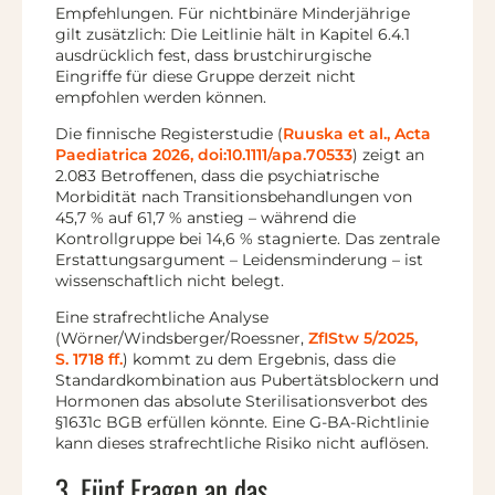
Empfehlungen. Für nichtbinäre Minderjährige
gilt zusätzlich: Die Leitlinie hält in Kapitel 6.4.1
ausdrücklich fest, dass brustchirurgische
Eingriffe für diese Gruppe derzeit nicht
empfohlen werden können.
Die finnische Registerstudie (
Ruuska et al., Acta
Paediatrica 2026, doi:10.1111/apa.70533
) zeigt an
2.083 Betroffenen, dass die psychiatrische
Morbidität nach Transitionsbehandlungen von
45,7 % auf 61,7 % anstieg – während die
Kontrollgruppe bei 14,6 % stagnierte. Das zentrale
Erstattungsargument – Leidensminderung – ist
wissenschaftlich nicht belegt.
Eine strafrechtliche Analyse
(Wörner/Windsberger/Roessner,
ZfIStw 5/2025,
S. 1718 ff.
) kommt zu dem Ergebnis, dass die
Standardkombination aus Pubertätsblockern und
Hormonen das absolute Sterilisationsverbot des
§1631c BGB erfüllen könnte. Eine G-BA-Richtlinie
kann dieses strafrechtliche Risiko nicht auflösen.
3. Fünf Fragen an das