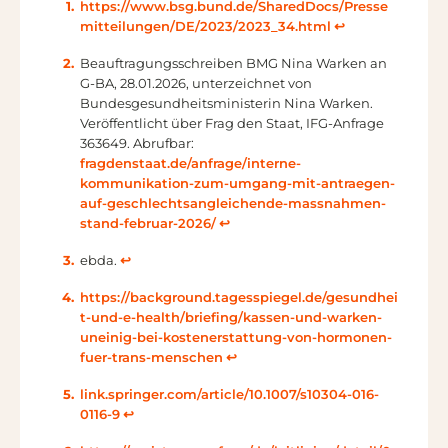
https://www.bsg.bund.de/SharedDocs/Presse
mitteilungen/DE/2023/2023_34.html
↩︎
Beauftragungsschreiben BMG Nina Warken an
G-BA, 28.01.2026, unterzeichnet von
Bundesgesundheitsministerin Nina Warken.
Veröffentlicht über Frag den Staat, IFG-Anfrage
363649. Abrufbar:
fragdenstaat.de/anfrage/interne-
kommunikation-zum-umgang-mit-antraegen-
auf-geschlechtsangleichende-massnahmen-
stand-februar-2026/
↩︎
ebda.
↩︎
https://background.tagesspiegel.de/gesundhei
t-und-e-health/briefing/kassen-und-warken-
uneinig-bei-kostenerstattung-von-hormonen-
fuer-trans-menschen
↩︎
link.springer.com/article/10.1007/s10304-016-
0116-9
↩︎