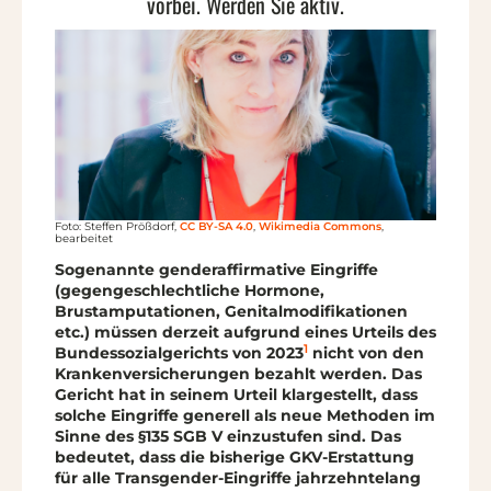
vorbei. Werden Sie aktiv.
Foto: Steffen Prößdorf,
CC BY-SA 4.0
,
Wikimedia Commons
,
bearbeitet
Sogenannte genderaffirmative Eingriffe
(gegengeschlechtliche Hormone,
Brustamputationen, Genitalmodifikationen
etc.) müssen derzeit aufgrund eines Urteils des
1
Bundessozialgerichts von 2023
nicht von den
Krankenversicherungen bezahlt werden. Das
Gericht hat in seinem Urteil klargestellt, dass
solche Eingriffe generell als neue Methoden im
Sinne des §135 SGB V einzustufen sind. Das
bedeutet, dass die bisherige GKV-Erstattung
für alle Transgender-Eingriffe jahrzehntelang