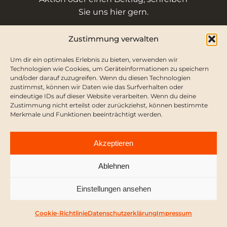
Sie uns hier gern.
Zustimmung verwalten
VORNAME
Um dir ein optimales Erlebnis zu bieten, verwenden wir
Technologien wie Cookies, um Geräteinformationen zu speichern
und/oder darauf zuzugreifen. Wenn du diesen Technologien
zustimmst, können wir Daten wie das Surfverhalten oder
NACHNAME
eindeutige IDs auf dieser Website verarbeiten. Wenn du deine
Zustimmung nicht erteilst oder zurückziehst, können bestimmte
Merkmale und Funktionen beeinträchtigt werden.
E-MAIL-ADRESSE
Akzeptieren
Ablehnen
NACHRICHT
Einstellungen ansehen
Cookie-Richtlinie
Datenschutzerklärung
Impressum