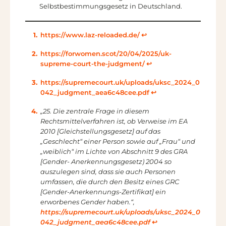
Selbstbestimmungsgesetz in Deutschland.
https://www.laz-reloaded.de/
↩︎
https://forwomen.scot/20/04/2025/uk-
supreme-court-the-judgment/
↩︎
https://supremecourt.uk/uploads/uksc_2024_0
042_judgment_aea6c48cee.pdf
↩︎
„25. Die zentrale Frage in diesem
Rechtsmittelverfahren ist, ob Verweise im EA
2010 [Gleichstellungsgesetz] auf das
„Geschlecht“ einer Person sowie auf „Frau“ und
„weiblich“ im Lichte von Abschnitt 9 des GRA
[Gender- Anerkennungsgesetz) 2004 so
auszulegen sind, dass sie auch Personen
umfassen, die durch den Besitz eines GRC
[Gender-Anerkennungs-Zertifikat] ein
erworbenes Gender haben.“,
https://supremecourt.uk/uploads/uksc_2024_0
042_judgment_aea6c48cee.pdf
↩︎