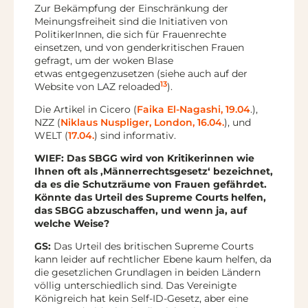
Zur Bekämpfung der Einschränkung der
Meinungsfreiheit sind die Initiativen von
PolitikerInnen, die sich für Frauenrechte
einsetzen, und von genderkritischen Frauen
gefragt, um der woken Blase
etwas entgegenzusetzen (siehe auch auf der
13
Website von LAZ reloaded
).
Die Artikel in Cicero (
Faika El-Nagashi, 19.04
.),
NZZ (
Niklaus Nuspliger, London, 16.04.
), und
WELT (
17.04.
) sind informativ.
WIEF: Das SBGG wird von Kritikerinnen wie
Ihnen oft als ‚Männerrechtsgesetz‘ bezeichnet,
da es die Schutzräume von Frauen gefährdet.
Könnte das Urteil des Supreme Courts helfen,
das SBGG abzuschaffen, und wenn ja, auf
welche Weise?
GS:
Das Urteil des britischen Supreme Courts
kann leider auf rechtlicher Ebene kaum helfen, da
die gesetzlichen Grundlagen in beiden Ländern
völlig unterschiedlich sind. Das Vereinigte
Königreich hat kein Self-ID-Gesetz, aber eine