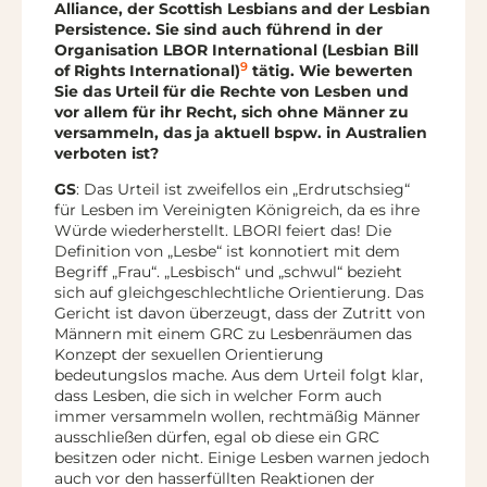
Alliance, der Scottish Lesbians and der Lesbian
Persistence. Sie sind auch führend in der
Organisation LBOR International (Lesbian Bill
9
of Rights International)
tätig. Wie bewerten
Sie das Urteil für die Rechte von Lesben und
vor allem für ihr Recht, sich ohne Männer zu
versammeln, das ja aktuell bspw. in Australien
verboten ist?
GS
: Das Urteil ist zweifellos ein „Erdrutschsieg“
für Lesben im Vereinigten Königreich, da es ihre
Würde wiederherstellt. LBORI feiert das! Die
Definition von „Lesbe“ ist konnotiert mit dem
Begriff „Frau“. „Lesbisch“ und „schwul“ bezieht
sich auf gleichgeschlechtliche Orientierung. Das
Gericht ist davon überzeugt, dass der Zutritt von
Männern mit einem GRC zu Lesbenräumen das
Konzept der sexuellen Orientierung
bedeutungslos mache. Aus dem Urteil folgt klar,
dass Lesben, die sich in welcher Form auch
immer versammeln wollen, rechtmäßig Männer
ausschließen dürfen, egal ob diese ein GRC
besitzen oder nicht. Einige Lesben warnen jedoch
auch vor den hasserfüllten Reaktionen der