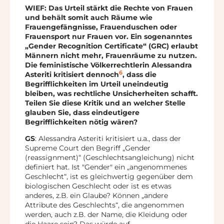
WIEF: Das Urteil stärkt die Rechte von Frauen
und behält somit auch Räume wie
Frauengefängnisse, Frauenduschen oder
Frauensport nur Frauen vor. Ein sogenanntes
„Gender Recognition Certificate“ (GRC) erlaubt
Männern nicht mehr, Frauenräume zu nutzen.
Die feministische Völkerrechtlerin Alessandra
6
Asteriti kritisiert dennoch
, dass die
Begrifflichkeiten im Urteil uneindeutig
bleiben, was rechtliche Unsicherheiten schafft.
Teilen Sie diese Kritik und an welcher Stelle
glauben Sie, dass eindeutigere
Begrifflichkeiten nötig wären?
GS
: Alessandra Asteriti kritisiert u.a., dass der
Supreme Court den Begriff „Gender
(reassignment)“ (Geschlechtsangleichung) nicht
definiert hat. Ist "Gender" ein „angenommenes
Geschlecht“, ist es gleichwertig gegenüber dem
biologischen Geschlecht oder ist es etwas
anderes, z.B. ein Glaube? Können „andere
Attribute des Geschlechts“, die angenommen
werden, auch z.B. der Name, die Kleidung oder
die Haare sein? Das würde auf