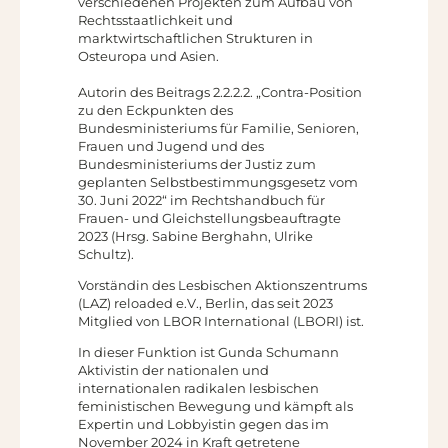
verschiedenen Projekten zum Aufbau von
Rechtsstaatlichkeit und
marktwirtschaftlichen Strukturen in
Osteuropa und Asien.
Autorin des Beitrags 2.2.2.2. „Contra-Position
zu den Eckpunkten des
Bundesministeriums für Familie, Senioren,
Frauen und Jugend und des
Bundesministeriums der Justiz zum
geplanten Selbstbestimmungsgesetz vom
30. Juni 2022“ im Rechtshandbuch für
Frauen- und Gleichstellungsbeauftragte
2023 (Hrsg. Sabine Berghahn, Ulrike
Schultz).
Vorständin des Lesbischen Aktionszentrums
(LAZ) reloaded e.V., Berlin, das seit 2023
Mitglied von LBOR International (LBORI) ist.
In dieser Funktion ist Gunda Schumann
Aktivistin der nationalen und
internationalen radikalen lesbischen
feministischen Bewegung und kämpft als
Expertin und Lobbyistin gegen das im
November 2024 in Kraft getretene