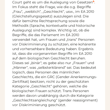
4
Court geht es um die Auslegung von Gesetzen
.
Im Fokus steht die Frage, wie die o.g. Begriffe
„Frau“, „weiblich“, „Geschlecht“, usw., im EA 2010
(Gleichstellungsgesetz) auszulegen sind. Die
dafür bemühte Rechtsprechung sowie die
Methodik (Sprache, kontextuelle und historische
Auslegung) sind komplex. Wichtig ist, ob die
Begriffe, die das Parlament im EA 2010
verwendet hat, um Frauen und „trans“ Personen
vor Diskriminierung zu schützen, eine kohärente
und vorhersehbare Bedeutung haben. Ergebnis
ist, dass die vorgenannten Begriffe im EA 2010
auf dem biologischen Geschlecht beruhen.
Dieses sei „binär“; es gebe also nur „Frauen“ und
„Männer“, was „selbsterklärend“ sei. Das bedeutet
logisch, dass Personen des männlichen
Geschlechts, die ein GRC (Gender-Anerkennungs-
Zertifikat) besitzen, nicht zu der geschützten
Kategorie „Geschlecht“ gehören, welche die
biologischen Frauen schützt. Trans Personen
werden davon unabhängig durch die Kategorie
„Geschlechtsangleichung“ (gender reassignment)
vor Diskriminierung geschützt.