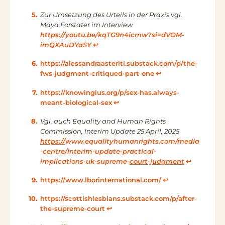
Zur Umsetzung des Urteils in der Praxis vgl.
Maya Forstater im Interview
https://youtu.be/kqTG9n4icmw?si=dVOM-
imQXAuDYaSY
↩︎
https://alessandraasteriti.substack.com/p/the-
fws-judgment-critiqued-part-one
↩︎
https://knowingius.org/p/sex-has.always-
meant-biological-sex
↩︎
Vgl. auch Equality and Human Rights
Commission, Interim Update 25 April, 2025
https://
www.equalityhumanrights.com/media
-centre/interim-update-practical-
implications-uk-supreme-
court-judgment
↩︎
https://www.lborinternational.com/
↩︎
https://scottishlesbians.substack.com/p/after-
the-supreme-court
↩︎