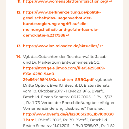
https://www.womensplatformforaction.org/
↩︎
https://www.berliner-zeitung.de/politik-
gesellschaft/das-luegenverbot-der-
bundesregierung-angriff-auf-die-
meinungsfreiheit-und-gefahr-fuer-die-
demokratie-li.2317586
↩︎
https://www.laz-reloaded.de/aktuelles/
↩︎
Vgl. das Gutachten der Rechtsanwälte Jacob
und Dr. Märker zum Entwurf eines SBGG,
https://storage.e.jimdo.com/file/5e295889-
f93a-4280-94d0-
29e564498f48/Gutachten_SBBG.pdf
; vgl. auch
Dritte Option, BVerfG, Beschl. D. Ersten Senats
vom 10. Oktober 2017 - 1 BvR 2019/16, BVerfG,
Beschl d. Ersten Senats v. 06.12.2005 – 1 BvL 3/03
-, Rz. 1-73, Verbot der Eheschließung bei erfolgter
Vornamensänderung: „lesbische“ Transfrau’,
http://www.bverfg.de/e/ls20051206_1bvl00030
3.html
, BVerfG 2005, Rz. 39; BVerfG, Beschl. d.
Ersten Senats v. 11.01.2011 – 1 BvR 3295/07-, Rz. 1-82