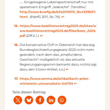
-, - Eingetragene Lebenspartnerschaft nur mit
operativem Eingriff: „lesbische“ ‚Transfrau’,
http://www.bverfg.de/e/rs20110111_1bvr329507.
html
, BVerfG 2011, Rz. 76).
↩︎
https://www.koalitionsvertrag2025.de/sites/w
ww.koalitionsvertrag2025.de/files/koav_2025.
pdf
(Ziff.4.1.).
↩︎
Die konservative ÖVP in Österreich hat das sog.
Bundesgleichstellungsgesetz 2023 nicht mehr
geändert, nach dem das „empfundene
Geschlecht“ maßgeblich ist; das aktuelle
Regierungsprogramm bemerkt dazu nichts (vgl.
dazu den Cicero-Artikel, s.o.)
↩︎
https://www.emma.de/artikel/karin-prien-
ministerin-universalistin-34175
9
↩︎
Teile diesen Beitrag