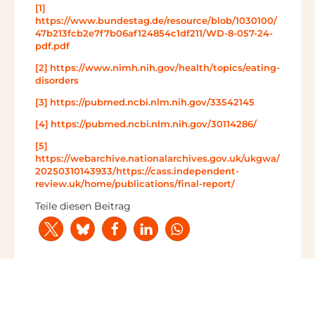
[1]
https://www.bundestag.de/resource/blob/1030100/
47b213fcb2e7f7b06af124854c1df211/WD-8-057-24-
pdf.pdf
[2]
https://www.nimh.nih.gov/health/topics/eating-
disorders
[3]
https://pubmed.ncbi.nlm.nih.gov/33542145
[4]
https://pubmed.ncbi.nlm.nih.gov/30114286/
[5]
https://webarchive.nationalarchives.gov.uk/ukgwa/
20250310143933/https://cass.independent-
review.uk/home/publications/final-report/
Teile diesen Beitrag