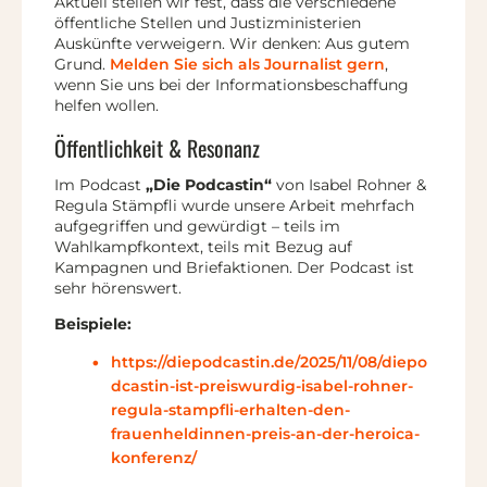
Aktuell stellen wir fest, dass die verschiedene
öffentliche Stellen und Justizministerien
Auskünfte verweigern. Wir denken: Aus gutem
Grund.
Melden Sie sich als Journalist gern
,
wenn Sie uns bei der Informationsbeschaffung
helfen wollen.
Öffentlichkeit & Resonanz
Im Podcast
„Die Podcastin“
von Isabel Rohner &
Regula Stämpfli wurde unsere Arbeit mehrfach
aufgegriffen und gewürdigt – teils im
Wahlkampfkontext, teils mit Bezug auf
Kampagnen und Briefaktionen. Der Podcast ist
sehr hörenswert.
Beispiele:
https://diepodcastin.de/2025/11/08/diepo
dcastin-ist-preiswurdig-isabel-rohner-
regula-stampfli-erhalten-den-
frauenheldinnen-preis-an-der-heroica-
konferenz/