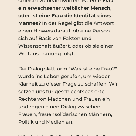
so leicht zu beantworten.
Ist eine Frau
wurde, soll aus der
ein erwachsener weiblicher Mensch,
Musterversammlungsstättenverordnung
oder ist eine Frau die Identität eines
gestrichen werden. Die Abstimmung läuft.
Mannes?
In der Regel gibt die Antwort
Schreiben Sie JETZT an alle Bauminister oder an
einen Hinweis darauf, ob eine Person
den Bauminister Ihres Bundeslands persönlich!
sich auf Basis von Fakten und
Wissenschaft äußert, oder ob sie einer
Lesen
Weltanschauung folgt.
Die Dialogplattform "Was ist eine Frau?"
wurde ins Leben gerufen, um wieder
Klarheit zu dieser Frage zu schaffen. Wir
setzen uns für geschlechtsbasierte
Rechte von Mädchen und Frauen ein
und regen einen Dialog zwischen
Frauen, frauensolidarischen Männern,
Politik und Medien an.