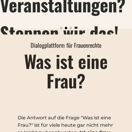
Veranstaltungen?
Stoppen wir das!
Dialogplattform für Frauenrechte
Was ist eine
Die Bauminister der Länder wollen die Pflicht zu
geschlechtergetrennten Toiletten in
Frau?
Versammlungsstätten abschaffen –
klammheimlich, ohne öffentliche Debatte. Das
bedeutet: Frauen können sich nicht mehr darauf
verlassen, dass sie Frauentoiletten in
Konzerthallen, Stadien, Theatern oder bei
öffentlichen Festen vorfinden. Was Ende des 19.
Die Antwort auf die Frage "Was ist eine
Frau?" ist für viele heute gar nicht mehr
Jahrhunderts von Frauenrechtlerinnen erkämpft