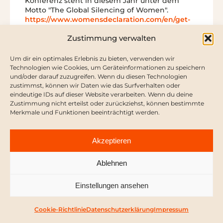
Konferenz steht in diesem Jahr unter dem
Motto "The Global Silencing of Women".
https://www.womensdeclaration.com/en/get-
involved/
Zustimmung verwalten
10.–12. Oktober, Brighton:
FiLiA 2025 – die größte
Um dir ein optimales Erlebnis zu bieten, verwenden wir
Technologien wie Cookies, um Geräteinformationen zu speichern
internationale Konferenz für
und/oder darauf zuzugreifen. Wenn du diesen Technologien
Frauenrechte
zustimmst, können wir Daten wie das Surfverhalten oder
eindeutige IDs auf dieser Website verarbeiten. Wenn du deine
Zustimmung nicht erteilst oder zurückziehst, können bestimmte
Die größte jährliche feministische Konferenz
Merkmale und Funktionen beeinträchtigt werden.
Europas. Erfahre mehr über die neuesten
feministischen Kampagnen und engagiere
dich in der globalen feministischen Bewegung.
Akzeptieren
Schwesternschaft und Solidarität aufbauen, die
Stimmen von Frauen stärken, die
Ablehnen
Menschenrechte von Frauen verteidigen.
https://www.filia.org.uk/
Einstellungen ansehen
31. Oktober – 02. November,
Siegburg bei Bonn:
Cookie-Richtlinie
Datenschutzerklärung
Impressum
heroica 2025 – Die Konferenz für