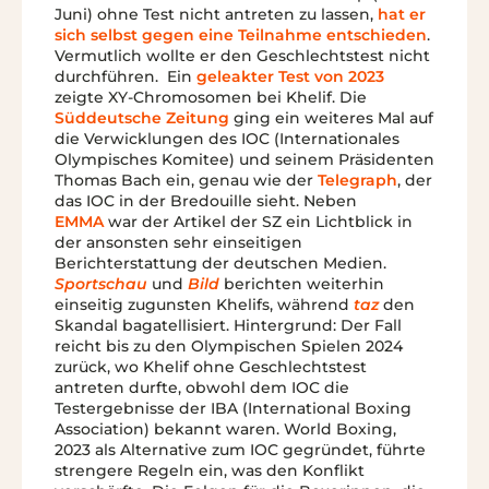
Juni) ohne Test nicht antreten zu lassen,
hat er
sich selbst gegen eine Teilnahme entschieden
.
Vermutlich wollte er den Geschlechtstest nicht
durchführen. Ein
geleakter Test von 2023
zeigte XY-Chromosomen bei Khelif. Die
Süddeutsche Zeitung
ging ein weiteres Mal auf
die Verwicklungen des IOC (Internationales
Olympisches Komitee) und seinem Präsidenten
Thomas Bach ein, genau wie der
Telegraph
, der
das IOC in der Bredouille sieht. Neben
EMMA
war der Artikel der SZ ein Lichtblick in
der ansonsten sehr einseitigen
Berichterstattung der deutschen Medien.
Sportschau
und
Bild
berichten weiterhin
einseitig zugunsten Khelifs, während
taz
den
Skandal bagatellisiert. Hintergrund: Der Fall
reicht bis zu den Olympischen Spielen 2024
zurück, wo Khelif ohne Geschlechtstest
antreten durfte, obwohl dem IOC die
Testergebnisse der IBA (International Boxing
Association) bekannt waren. World Boxing,
2023 als Alternative zum IOC gegründet, führte
strengere Regeln ein, was den Konflikt