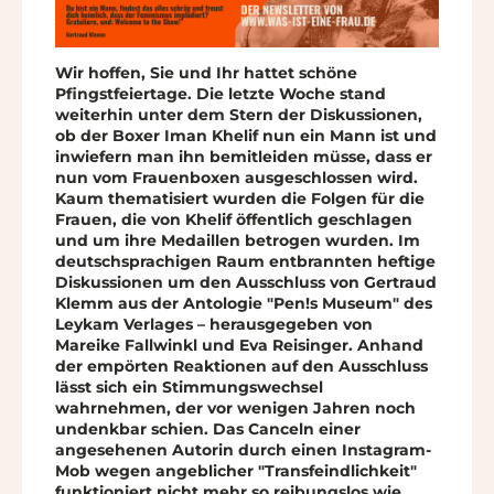
Wir hoffen, Sie und Ihr hattet schöne
Pfingstfeiertage. Die letzte Woche stand
weiterhin unter dem Stern der Diskussionen,
ob der Boxer Iman Khelif nun ein Mann ist und
inwiefern man ihn bemitleiden müsse, dass er
nun vom Frauenboxen ausgeschlossen wird.
Kaum thematisiert wurden die Folgen für die
Frauen, die von Khelif öffentlich geschlagen
und um ihre Medaillen betrogen wurden. Im
deutschsprachigen Raum entbrannten heftige
Diskussionen um den Ausschluss von Gertraud
Klemm aus der Antologie "Pen!s Museum" des
Leykam Verlages – herausgegeben von
Mareike Fallwinkl und Eva Reisinger. Anhand
der empörten Reaktionen auf den Ausschluss
lässt sich ein Stimmungswechsel
wahrnehmen, der vor wenigen Jahren noch
undenkbar schien. Das Canceln einer
angesehenen Autorin durch einen Instagram-
Mob wegen angeblicher "Transfeindlichkeit"
funktioniert nicht mehr so reibungslos wie