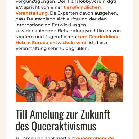
Vergünstigungen. Der Translobbyverein dgti
e.V. spricht von einer
transfeindlichen
Veranstaltung
. Da Experten davon ausgehen,
dass Deutschland sich aufgrund der den
internationalen Entwicklungen
zuwiderlaufenden Behandlungsrichtlinien von
Kindern und Jugendlichen
zum Genderklinik-
Hub in Europa entwickeln wird
, ist diese
Veranstaltung sehr zu begrüßen.
Till Amelung zur Zukunft
des Queeraktivismus
Till Amelung analysiert auf
queernations.de
,